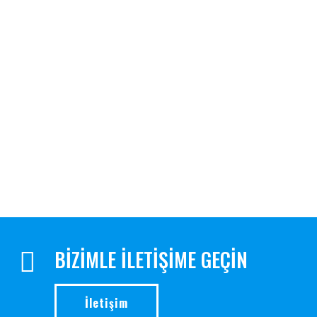
filtrelerine gidecek olan yük minimize edileceğinden
ekipmanların ömrü uzatılmış ve verimliliği artırılmış olacaktır.
Kum Filtreler; proses suyu ve içme suyu arıtımında ön arıtma
olarak veya atıksu arıtma sistemlerinden çıkan arıtılmış suyun
bulanıklılığının giderilmesinde de kullanılırlar. Multi Media Filtreler,
filtrasyon ihtiyacınızı karşılayacak çeşitli kapasiteler ve hızlar için
en uygun çözümü sunmaktadır.
BİZİMLE İLETİŞİME GEÇİN
İletişim