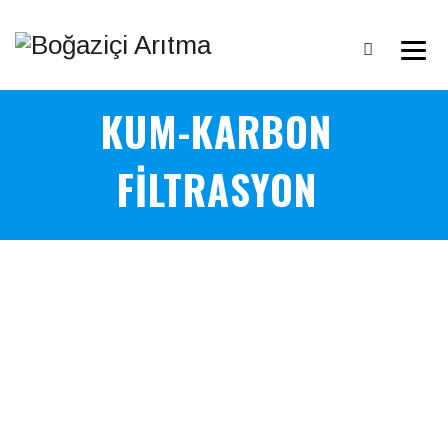
KUM-KARBON
FILTRASYON
Kum-Karbon Filtrasyon
AKTİF KARBON FİLTRESİ
Aktif Karbon Filtrasyon Sistemleri, suda istenmeyen klor, renk,
tat, koku veren eriyik gazlar, artıklar ve organik maddelerin arıtımı